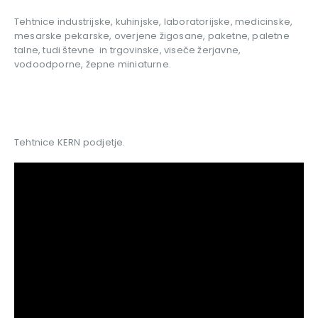
Te
htnice industrijske, kuhinjske, laboratorijske, medicinske,
mesarske pekarske, overjene žigosane, paketne, paletne
talne, tudi števne in trgovinske, viseče žerjavne,
vodoodporne, žepne miniaturne.
Tehtnice KERN podjetje.