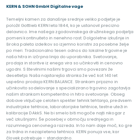
KERN & SOHN GmbH Digitalne vage
Temeljni kamen za današnje srednje veliko podjetje je
položil Gottlieb KERN leta 1844, ko je ustanovil precizno
delavnico.
Ime našega zgodovinskega družinskega podjetja
pomeni kontinuiteto in nenehno rast.
Dolgoletne izkušnje in
široka paleta izdelkov so izjemno koristni za posebne želje
po meri.
Tradicionalno tesen odnos do lokalne trgovine je
naša hitra in izčrpna linija do uporabnika.
Svetovanje,
prodaja in storitve iz enega vira so učinkoviti in cenovno
ugodni.
S številnimi našimi trgovci smo povezani že
desetletja.
Naša najstarejša stranka že več kot 140 let
uspešno prodaja KERN BALANCE.
Strankam prijazno in
učinkovito sodelovanje s specializirano trgovino zagotavlja
našim strankam kompetentno in hitro svetovanje.
Obseg
dobave vključuje celoten spekter tehnik tehtanja, predvsem
industrijske tehtnice, laboratorijske tehtnice, testne uteži in
kalibracije DAkkS.
Ne bi smelo biti mogoče najti nikogar z
več izkušnjami.
Še posebej v območju srednjega in
razumnega cenovnega razreda.
In to nam daje moč, ko gre
za trdna in nezapletena tehtnica.
KERN ponuja vse, kar
človek potrebuje – standardno.