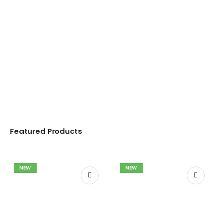
Dodatki tehtnic
SHOP
Featured Products
NEW
NEW