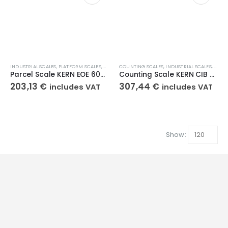
INDUSTRIAL SCALES
,
PLATFORM SCALES
,
WEIGHT SCALES
COUNTING SCALES
,
INDUSTRIAL SCALES
,
WEIG
Parcel Scale KERN EOE 60K-2
Counting Scale KERN CIB 6K-4
203,13
€
307,44
€
includes VAT
includes VAT
Show: