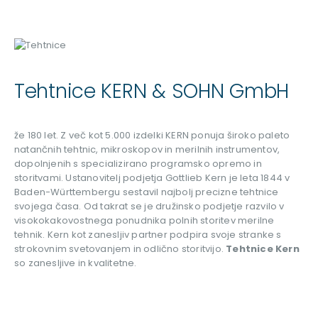
Tehtnice KERN & SOHN GmbH
že 180 let
.
Z več kot 5.000 izdelki KERN ponuja široko paleto
natančnih tehtnic, mikroskopov in merilnih instrumentov,
dopolnjenih s specializirano programsko opremo in
storitvami.
Ustanovitelj podjetja Gottlieb Kern je leta 1844 v
Baden-Württembergu sestavil najbolj precizne tehtnice
svojega časa.
Od takrat se je družinsko podjetje razvilo v
visokokakovostnega ponudnika polnih storitev merilne
tehnik.
Kern kot zanesljiv partner podpira svoje stranke s
strokovnim svetovanjem in odlično storitvijo.
Tehtnice Kern
so zanesljive in kvalitetne.