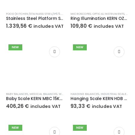
FOOD (KITCHEN/STAINLESS STEEL/IP65…68 PROTECTION)
MICROSCOPES
,
INDUSTRIAL SCALES
,
OPTICAL INSTRUMENTS
,
WEIGHT SCAL
,
STERE
Stainless Steel Platform Scale KERN SFB 60K-2XLM
Ring Illumination KERN OZB-A4571UK
1.339,56
€
109,80
€
includes VAT
includes VAT
NEW
NEW
BABY BALANCES
,
MEDICAL BALANCES
,
WEIGHT SCALES
HANGING BALANCES
,
INDUSTRIAL SCALES
,
WEI
Baby Scale KERN MBC 15K2DEM
Hanging Scale KERN HDB 30K-2XL
406,26
€
93,33
€
includes VAT
includes VAT
NEW
NEW